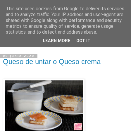
This site uses cookies from Google to deliver its services
Cocidito de mi vida
and to analyze traffic. Your IP address and user-agent are
shared with Google along with performance and security
metrics to ensure quality of service, generate usage
Blog recopilatorio de las recetas de cocina que voy
statistics, and to detect and address abuse.
experimentando y de las que se han hecho en casa
LEARN MORE
GOT IT
siempre.
09 junio 2020
Queso de untar o Queso crema