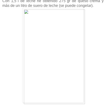
Con 1,5 l de leche he obtenido 275 gr de queso crema y
más de un litro de suero de leche (se puede congelar).