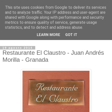
This site uses cookies from Google to deliver its services
Cocidito de mi vida
and to analyze traffic. Your IP address and user-agent are
shared with Google along with performance and security
metrics to ensure quality of service, generate usage
Blog recopilatorio de las recetas de cocina que voy
statistics, and to detect and address abuse.
experimentando y de las que se han hecho en casa
LEARN MORE
GOT IT
siempre.
19 agosto 2014
Restaurante El Claustro - Juan Andrés
Morilla - Granada